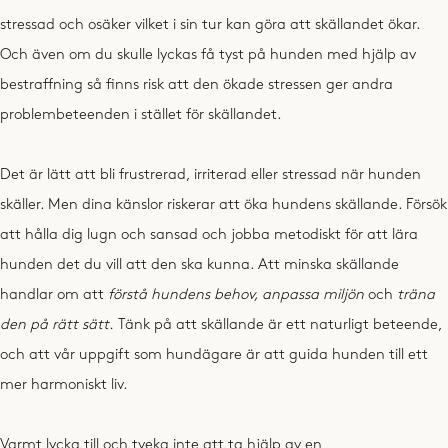
stressad och osäker vilket i sin tur kan göra att skällandet ökar.
Och även om du skulle lyckas få tyst på hunden med hjälp av
bestraffning så finns risk att den ökade stressen ger andra
problembeteenden i stället för skällandet.
Det är lätt att bli frustrerad, irriterad eller stressad när hunden
skäller. Men dina känslor riskerar att öka hundens skällande. Försök
att hålla dig lugn och sansad och jobba metodiskt för att lära
hunden det du vill att den ska kunna. Att minska skällande
handlar om att
förstå hundens behov, anpassa miljön
och
träna
den på rätt sätt
.
Tänk på att skällande är ett naturligt beteende,
och att vår uppgift som hundägare är att guida hunden till ett
mer harmoniskt liv.
Varmt lycka till och tveka inte att ta hjälp av en