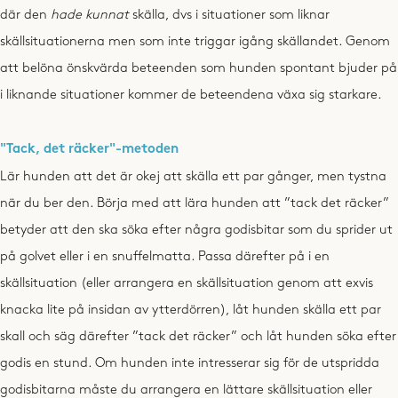
där den
hade kunnat
skälla, dvs i situationer som liknar
skällsituationerna men som inte triggar igång skällandet. Genom
att belöna önskvärda beteenden som hunden spontant bjuder på
i liknande situationer kommer de beteendena växa sig starkare.
"Tack, det räcker"-metoden
Lär hunden att det är okej att skälla ett par gånger, men tystna
när du ber den. Börja med att lära hunden att ”tack det räcker”
betyder att den ska söka efter några godisbitar som du sprider ut
på golvet eller i en snuffelmatta. Passa därefter på i en
skällsituation (eller arrangera en skällsituation genom att exvis
knacka lite på insidan av ytterdörren), låt hunden skälla ett par
skall och säg därefter ”tack det räcker” och låt hunden söka efter
godis en stund. Om hunden inte intresserar sig för de utspridda
godisbitarna måste du arrangera en lättare skällsituation eller