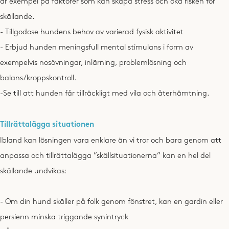
är exempel på faktorer som kan skapa stress och öka risken för
skällande.
- Tillgodose hundens behov av varierad fysisk aktivitet
- Erbjud hunden meningsfull mental stimulans i form av
exempelvis nosövningar, inlärning, problemlösning och
balans/kroppskontroll.
-Se till att hunden får tillräckligt med vila och återhämtning.
Tillrättalägga situationen
Ibland kan lösningen vara enklare än vi tror och bara genom att
anpassa och tillrättalägga ”skällsituationerna” kan en hel del
skällande undvikas:
- Om din hund skäller på folk genom fönstret, kan en gardin eller
persienn minska triggande synintryck