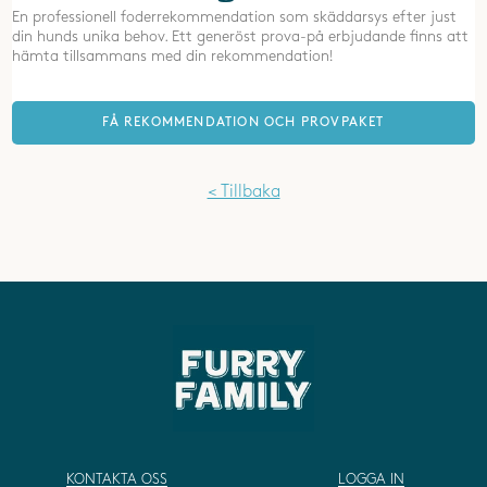
En professionell foderrekommendation som skäddarsys efter just
din hunds unika behov. Ett generöst prova-på erbjudande finns att
hämta tillsammans med din rekommendation!
FÅ REKOMMENDATION OCH PROVPAKET
< Tillbaka
KONTAKTA OSS
LOGGA IN