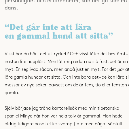
personlighet och erfarenheter, kan det gå som en
dans.
“Det går inte att lära
en
gammal hund att sitta”
Visst har du hört det uttrycket? Och visst låter det bestämt –
nästan lite hopplöst. Men låt mig redan nu slå fast: det är en
myt. En seglivad sådan, men ändå just en myt. För det
går
at
lära gamla hundar att sitta. Och inte bara det – de kan lära s
massor av nya saker, oavsett om de är fem, tio eller femton 
gamla.
Själv började jag träna kantarellsök med min tibetanska
spaniel Minya när hon var hela tolv år gammal. Hon hade
aldrig tidigare nosat efter svamp (inte med något särskilt