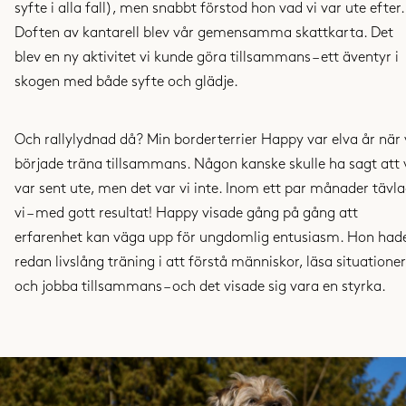
syfte i alla fall), men snabbt förstod hon vad vi var ute efter.
Doften av kantarell blev vår gemensamma skattkarta. Det
blev en ny aktivitet vi kunde göra tillsammans – ett äventyr i
skogen med både syfte och glädje.
Och rallylydnad då? Min borderterrier Happy var elva år när 
började träna tillsammans. Någon kanske skulle ha sagt att 
var sent ute, men det var vi inte. Inom ett par månader tävl
vi – med gott resultat! Happy visade gång på gång att
erfarenhet kan väga upp för ungdomlig entusiasm. Hon had
redan livslång träning i att förstå människor, läsa situationer
och jobba tillsammans – och det visade sig vara en styrka.