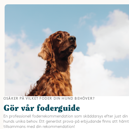
OSÄKER PÅ VILKET FODER DIN HUND BEHÖVER?
Gör vår foderguide
En professionell foderrekommendation som skäddarsys efter just din
hunds unika behov. Ett generöst prova-på erbjudande finns att häm
tillsammans med din rekommendation!