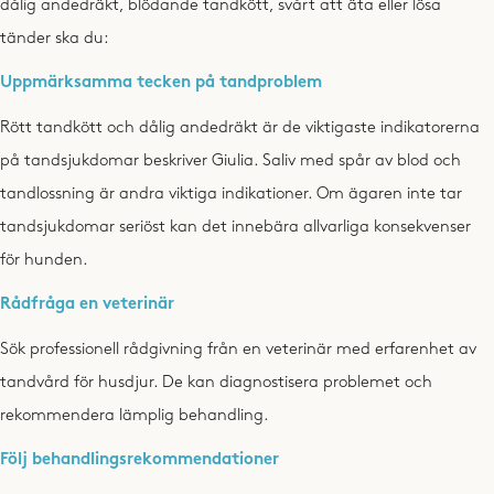
dålig andedräkt, blödande tandkött, svårt att äta eller lösa
tänder ska du:
Uppmärksamma tecken på tandproblem
Rött tandkött och dålig andedräkt är de viktigaste indikatorerna
på tandsjukdomar beskriver Giulia. Saliv med spår av blod och
tandlossning är andra viktiga indikationer. Om ägaren inte tar
tandsjukdomar seriöst kan det innebära allvarliga konsekvenser
för hunden.
Rådfråga en veterinär
Sök professionell rådgivning från en veterinär med erfarenhet av
tandvård för husdjur. De kan diagnostisera problemet och
rekommendera lämplig behandling.
Följ behandlingsrekommendationer