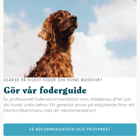
OSÄKER PÅ VILKET FODER DIN HUND BEHÖVER?
Gör vår foderguide
En professionell foderrekommendation som skäddarsys efter just
din hunds unika behov. Ett generöst prova-på erbjudande finns att
hämta tillsammans med din rekommendation!
FÅ REKOMMENDATION OCH PROVPAKET