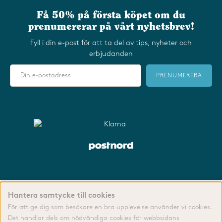
Få 50% på första köpet om du
prenumererar på vårt nyhetsbrev!
Fyll i din e-post för att ta del av tips, nyheter och
erbjudanden
PRENUMERERA
Copyright 2022 ®
Furry Family AB
- Org. 559148-6807
- All
Hantera samtycke till cookies
rights reserved.
För att ge dig som besökare en bra upplevelse använder vi cookies.
Det handlar dels om nödvändiga cookies för webbsidans
VÅRA ALLMÄNNA VILLKOR