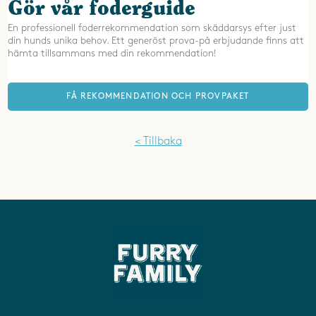
Gör vår foderguide
En professionell foderrekommendation som skäddarsys efter just
din hunds unika behov. Ett generöst prova-på erbjudande finns att
hämta tillsammans med din rekommendation!
FÅ REKOMMENDATION OCH PROVPAKET
< Tillbaka