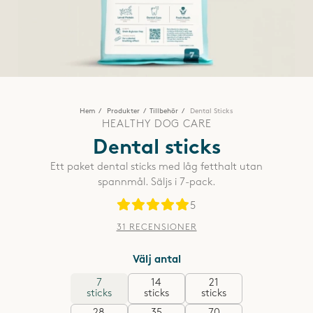
Hem
Produkter
Tillbehör
Dental Sticks
HEALTHY DOG CARE
Dental sticks
Ett paket dental sticks med låg fetthalt utan
spannmål. Säljs i 7-pack.
5
31 RECENSIONER
Välj antal
7
14
21
sticks
sticks
sticks
28
35
70