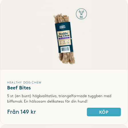
Vår hund älskar dessa och mager mår väldigt bra vilket har varit
problem med tidigare dental sticks. Ett plus är såklart att det är
naturliga ingrenser🌟
- Emma
2023-05-25
Kira älskar dem och hennes tänder med! Låg fetthalt och naturliga
ingredienser🥰 lätta att tugga och smakar toppen hälsar Kira
HEALTHY DOG CHEW
Beef Bites
- Cecilia /
Blandras, 5 år
2023-05-22
5 st (en bunt) högkvalitativa, triangelformade tuggben med
biffsmak. En hälsosam delikatess för din hund!
Från 149 kr
KÖP
VISA FLER