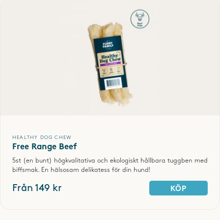
SKRIV OMDÖME
HEALTHY DOG CHEW
Free Range Beef
5st (en bunt) högkvalitativa och ekologiskt hållbara tuggben med
biffsmak. En hälsosam delikatess för din hund!
Från 149 kr
KÖP
SPARA