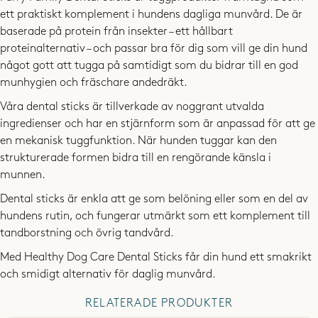
- Cecilia - Mops 1 år
ett praktiskt komplement i hundens dagliga munvård. De är
VIKT:
2025-07-30
baserade på protein från insekter – ett hållbart
120g
proteinalternativ – och passar bra för dig som vill ge din hund
något gott att tugga på samtidigt som du bidrar till en god
INGREDIENSER:
munhygien och fräschare andedräkt.
Insekter (malda larver minst 26%), vegetabiliskt glycerin,
En favorit hos våran Ghost! Han blir lika lycklig varje gång han får en
Våra dental sticks är tillverkade av noggrant utvalda
potatisstärkelse, ärtstärkelse, tapiokastärkelse, alger
dental stick från Furry Family. Vi har testat andra märken också men
ingredienser och har en stjärnform som är anpassad för att ge
(ascophyllum nodosum minst 2%), propylenglykol.
de är han inte alls intresserade av. Så det fick bli en prenumeration på
en mekanisk tuggfunktion. När hunden tuggar kan den
dessa.
- Maria - blandras (stor), 4 år /
Blandras, 5 år
strukturerade formen bidra till en rengörande känsla i
ANALYTISKA BESTÅNDSDELAR (PER 100G):
2025-06-22
munnen.
Råprotein 19%, Fetthalt 5%, Råaska 5%, Råfiber 1%, Fukt max
9%, Fosfor 0,17%, Kalcium 0,05% , Tillsatser: Fosforsyra,
Dental sticks är enkla att ge som belöning eller som en del av
Kaliumsorbat.
hundens rutin, och fungerar utmärkt som ett komplement till
tandborstning och övrig tandvård.
Min staffe älskar dessa, ett stort plus är att de inte blir hårda om
Med Healthy Dog Care Dental Sticks får din hund ett smakrikt
påsen råkar vara öppen över dagen :) En varje dag efter
långpromenaden är mer regel än undantag!
och smidigt alternativ för daglig munvård.
- Josefine /
Staffordshire bullterrier, 9 år
RELATERADE PRODUKTER
2023-06-05