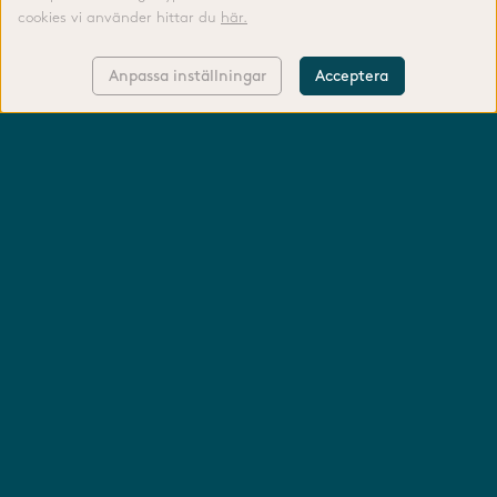
cookies vi använder hittar du
här.
Anpassa inställningar
Acceptera
KONTAKTA OSS
LOGGA IN
FODERGUIDE
TIPS & RÅD
TILLVERKNING
OM OSS
ÅNGRA KÖP