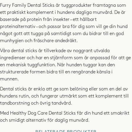
-ca 13cm långa med 7st dental sticks i varje paket
är ca 13cm långa.
munnen!
Furry Family Dental Sticks är tuggprodukter framtagna som
- Maja
ett praktiskt komplement i hundens dagliga munvård. De är
INGREDIENSER:
2024-08-03
baserade på protein från insekter – ett hållbart
Insekter (malda larver minst 26%), vegetabiliskt glycerin,
proteinalternativ – och passar bra för dig som vill ge din hund
potatisstärkelse, ärtstärkelse, tapiokastärkelse, alger
något gott att tugga på samtidigt som du bidrar till en god
(ascophyllum nodosum minst 2%), propylenglykol.
munhygien och fräschare andedräkt.
Min staffe älskar dessa, ett stort plus är att de inte blir hårda om
Våra dental sticks är tillverkade av noggrant utvalda
ANALYTISKA BESTÅNDSDELAR (PER 100G):
påsen råkar vara öppen över dagen :) En varje dag efter
ingredienser och har en stjärnform som är anpassad för att ge
Råprotein 19%, Fetthalt 5%, Råaska 5%, Råfiber 1%, Fukt max
långpromenaden är mer regel än undantag!
en mekanisk tuggfunktion. När hunden tuggar kan den
- Josefine /
Staffordshire bullterrier, 9 år
9%, Fosfor 0,17%, Kalcium 0,05% , Tillsatser: Fosforsyra,
strukturerade formen bidra till en rengörande känsla i
2023-06-05
Kaliumsorbat.
munnen.
Dental sticks är enkla att ge som belöning eller som en del av
hundens rutin, och fungerar utmärkt som ett komplement till
Vår hund älskar dessa och mager mår väldigt bra vilket har varit
tandborstning och övrig tandvård.
problem med tidigare dental sticks. Ett plus är såklart att det är
Med Healthy Dog Care Dental Sticks får din hund ett smakrikt
naturliga ingrenser🌟
och smidigt alternativ för daglig munvård.
- Emma
2023-05-25