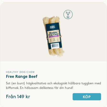
SKRIV OMDÖME
HEALTHY DOG CHEW
Free Range Beef
5st (en bunt) högkvalitativa och ekologiskt hållbara tuggben med
biffsmak. En hälsosam delikatess för din hund!
Från 149 kr
KÖP
SPARA