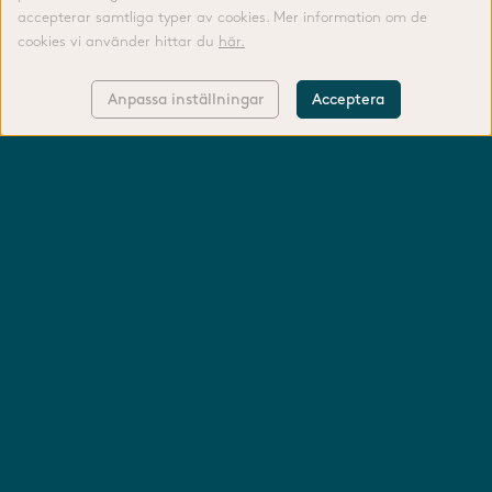
accepterar samtliga typer av cookies. Mer information om de
cookies vi använder hittar du
här.
Anpassa inställningar
Acceptera
KONTAKTA OSS
LOGGA IN
FODERGUIDE
TIPS & RÅD
TILLVERKNING
OM OSS