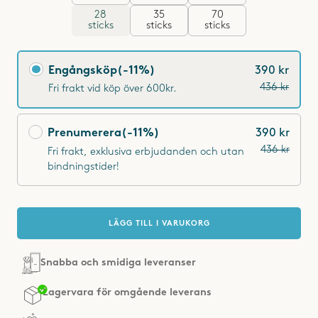
28
35
70
sticks
sticks
sticks
Engångsköp eller prenumeration?
Engångsköp
(-11%)
390 kr
436 kr
Fri frakt vid köp över 600kr.
Prenumerera
(-11%)
390 kr
436 kr
Fri frakt, exklusiva erbjudanden och utan
bindningstider!
LÄGG TILL I VARUKORG
Snabba och smidiga leveranser