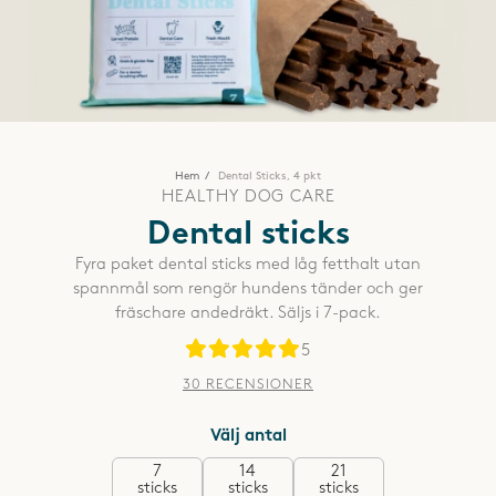
Hem
Dental Sticks, 4 pkt
HEALTHY DOG CARE
Dental sticks
Fyra paket dental sticks med låg fetthalt utan
spannmål som rengör hundens tänder och ger
fräschare andedräkt. Säljs i 7-pack.
5
30 RECENSIONER
Välj antal
7
14
21
sticks
sticks
sticks