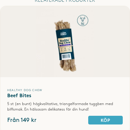
RELATERADE PRODUKTER
Kira älskar dem och hennes tänder med! Låg fetthalt och naturliga
ingredienser🥰 lätta att tugga och smakar toppen hälsar Kira
- Cecilia /
Blandras, 5 år
2023-05-22
Otroligt goda om du frågar vår kille, lätta och tugga och lill killen får
bra andedräkt! Stort plus att de är låg fetthalt i dessa.
- Isabelle - Jack Russel Terrier 6 månader
2023-05-22
HEALTHY DOG CHEW
Beef Bites
5 st (en bunt) högkvalitativa, triangelformade tuggben med
biffsmak. En hälsosam delikatess för din hund!
VISA FLER
Från 149 kr
KÖP