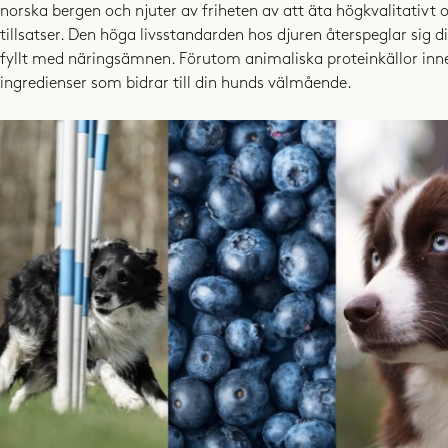
norska bergen och njuter av friheten av att äta högkvalitativt 
tillsatser. Den höga livsstandarden hos djuren återspeglar sig di
fyllt med näringsämnen. Förutom animaliska proteinkällor inne
ingredienser som bidrar till din hunds välmående.