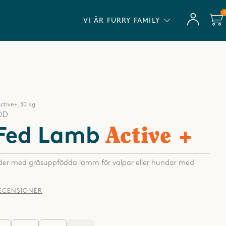
VAROR
INGEN BINDNINGSTID
VI ÄR FURRY FAMILY
ctive+, 30 kg
OD
Active +
 Fed Lamb
foder med gräsuppfödda lamm för valpar eller hundar med
RECENSIONER