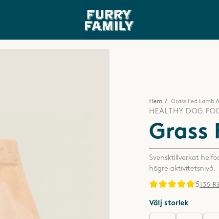
TILLVERKAT I SVERIGE
100%
NATURLIGA RÅ
Hem
Grass Fed Lamb A
HEALTHY DOG FO
Active+, 30 kg
Grass
Svensktillverkat hel
högre aktivitetsnivå.
5
135 
Välj storlek