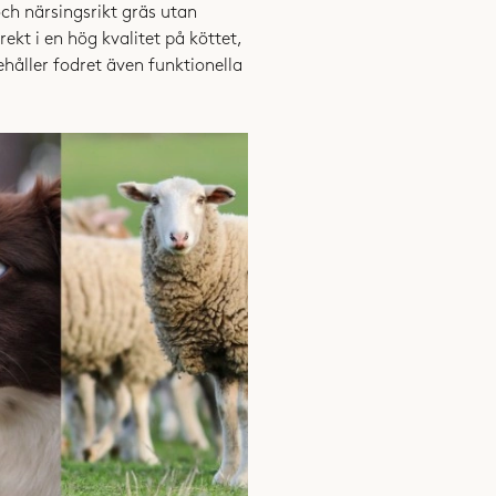
- Rose-Marie Golden 11/2 år /
Golde
och närsingsrikt gräs utan
2023-11-21
SPÅRÄMNEN:
rekt i en hög kvalitet på köttet,
Järn (3b103) 260 mg (490), K
håller fodret även funktionella
(3b609) 300 mg (420), Jod (3b
Bara positivt att säga om detta fo
- Åsa /
Blandras, 4 år
2023-05-28
Fungerar bra ''i magen'' - har faktis
två ''uppätna'' säckar tycker jag oc
- Marie Westerlund /
Blandras, 4 år
2023-04-08
VISA FLER