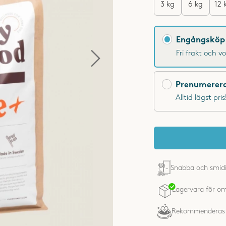
3 kg
6 kg
12 
Engångsköp eller pr
Engångsköp
Fri frakt och v
Prenumerer
Alltid lägst pr
Snabba och smidi
Rekommenderas