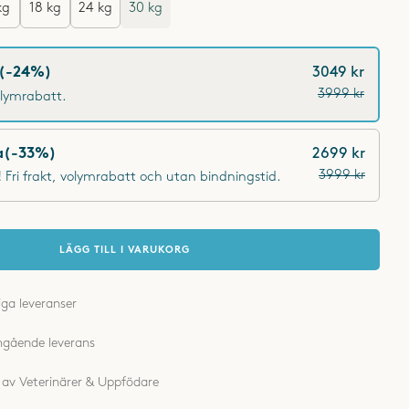
kg
18 kg
24 kg
30 kg
enumeration?
(-24%)
3049 kr
3999 kr
olymrabatt.
a
(-33%)
2699 kr
3999 kr
is! Fri frakt, volymrabatt och utan bindningstid.
LÄGG TILL I VARUKORG
ga leveranser
 av
Veterinärer & Uppfödare