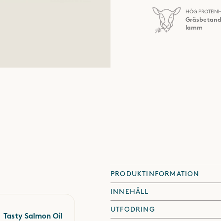
HÖG PROTEIN
Gräsbetan
lamm
PRODUKTINFORMATION
Furry Family Active+ innehåller
INNEHÅLL
fodervarianter samt även mer av
UTFODRING
VIKT:
vill tillgodose de ökade energ
Tasty Salmon Oil