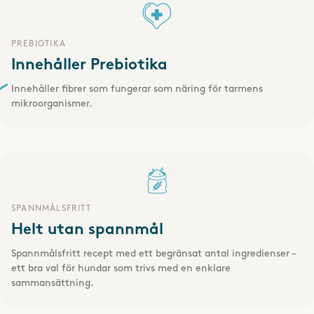
2022-07-30
PREBIOTIKA
Innehåller Prebiotika
Bästa godiset! Och säkert då mjuka bitar som inte kan fastna i halsen
Innehåller fibrer som fungerar som näring för tarmens
lika lätt som hårda när träningen är ''rörlig''... Vill dock gärna ha
mikroorganismer.
mindre bitar typ 1/4 eller 1/2!!! Skulle göra godiset fördelaktigare
ekonomiskt!
- P-A /
Boxer, 6 år
2022-07-12
SPANNMÅLSFRITT
VISA FLER
Helt utan spannmål
Spannmålsfritt recept med ett begränsat antal ingredienser –
ett bra val för hundar som trivs med en enklare
sammansättning
.
SKRIV OMDÖME