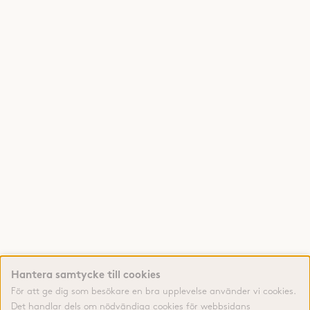
lugnare mage, bättre avföring och ökad näringsupptagning.
Kan man använda dem som träningsgodis?
Absolut! Frystorkade treats är smakrika, lätta och kan enkelt
brytas i mindre bitar. Det gör dem perfekta för belöning,
nosework, aktivering och träning.
Hantera samtycke till cookies
För att ge dig som besökare en bra upplevelse använder vi cookies.
Det handlar dels om nödvändiga cookies för webbsidans