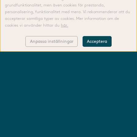
grundfunktionalitet, men även cookies för prestanda,
personalisering, funktionalitet med mera. Vi rekommenderar att du
accepterar samtliga typer av cookies. Mer information om de
cookies vi använder hittar du
här.
Anpassa inställningar
Acceptera
KONTAKTA OSS
LOGGA IN
FODERGUIDE
TIPS & RÅD