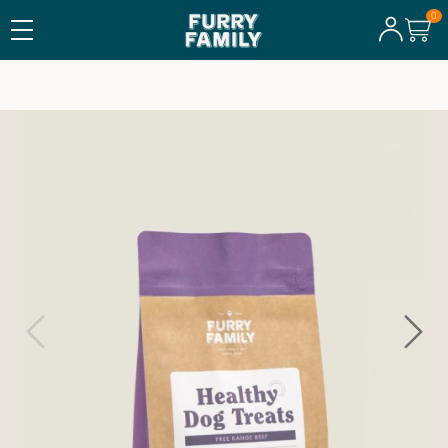
TILLVERKAT I SVERIGE
Free Range Beef, Small pack