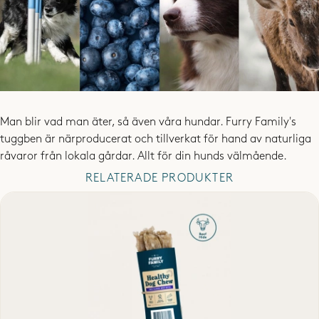
Kira hälsar att dem var super goda och smidiga att ha med sig ut!😍
👏🏻 super goda och lagom stora
- Cecilia /
Blandras, 5 år
2023-05-22
Man blir vad man äter, så även våra hundar. Furry Family's
tuggben är närproducerat och tillverkat för hand av naturliga
råvaror från lokala gårdar. Allt för din hunds välmående.
Våran Enzo älskar tuggbenen. Väldigt goda. Han har och göra en
stund. Stort plus från matte och husse då de är 100% naturliga.
RELATERADE PRODUKTER
- Isabelle - Jack Russel Terrier 6 månader
2023-05-22
VISA FLER