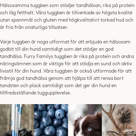
OMSÄTTNINGSBAR ENERGI:
- Ekologiskt producerade av hållbara råvaror
mjölktänder eftersom de är lite mjukare, då ville hon inte bita i de
Hälsosamma tuggben som stödjer tandhälsan, rika på protein
- Hög proteinhalt med låg fetthalt
54,5 kcal per 15 gram
hårda bena.
och låg fetthalt. Våra tuggben är tillverkade av högsta kvalité
- Hypoallergent
- Sandra
utan spannmål och gluten med högkvalitativt torkad hud och
ANALYTISKA BESTÅNDSDELAR (PER 100G):
2024-11-27
- Stärker hundens bett
är fria från onaturliga tillsatser.
Protein 88%, Råfett 1%, Råfiber <1%, Råaska 2%
- Inget spannmål, gluten eller GMOs
- Storlek ca 13cm
Varje tuggben är noga utformat för att erbjuda en hälsosam
godbit till din hund samtidigt som det stödjer en god
Hundarna älskade dessa ben
tandhälsa. Furry Familys tuggben är rika på protein och andra
- Maria Ivarsson
näringsämnen som är viktiga för att stödja en sund och aktiv
2024-08-28
livsstil för din hund. Våra tuggben är också utformade för att
främja god tandhälsa genom att hjälpa till att rensa bort
tandsten och plack samtidigt som det ger din hund en
tillfredsställande tuggupplevelse.
Tilly älskar dessa tuggben!! Luktar inte, är enkla att ta med sig när
man är på språng och perfekt storlek för henne. Vår hund älskar dessa
och dom är perfekt för tänderna! 🌟
- Emma
2023-05-25