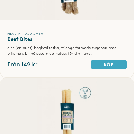
SKRIV OMDÖME
HEALTHY DOG CHEW
Beef Bites
5 st (en bunt) högkvalitativa, triangelformade tuggben med
biffsmak. En hälsosam delikatess för din hund!
Från 149 kr
KÖP
SPARA