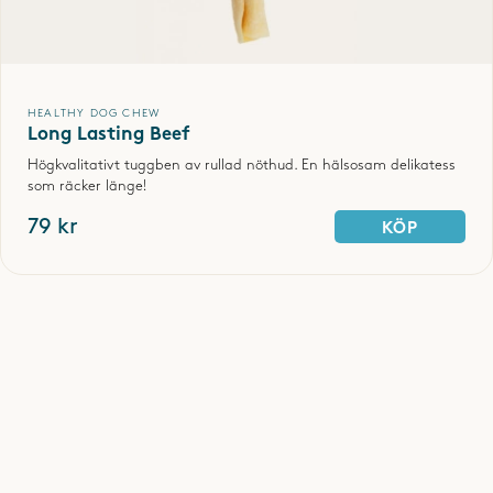
HEALTHY DOG CHEW
Long Lasting Beef
Högkvalitativt tuggben av rullad nöthud. En hälsosam delikatess
som räcker länge!
79 kr
KÖP