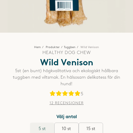
Hem
Produkter
Tuggben
Wild Venison
HEALTHY DOG CHEW
Wild Venison
5st (en bunt) högkvalitativa och ekologiskt hållbara
tuggben med viltsmak. En hälsosam delikatess för din
hund!
5
12 RECENSIONER
Välj antal
5 st
10 st
15 st