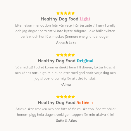
Healthy Dog Food
Light
Efter rekommendation från vår veterinär testade vi Furry Family
och jag ångrar bara att vi inte bytte tidigare. Loke håller vikten
perfekt och har fått mycket jämnare energi under dagen.
-Anna & Loke
Healthy Dog Food
Original
Så smidigt! Fodret kommer direkt hem till dörren, luktar fräscht
och känns naturligt. Min hund äter med god aptit varje dag och
jag slipper oroa mig för att det tar slut.
-Alma
Healthy Dog Food
Active +
Atlas älskar smaken och har fått så fin muskelton. Fodret håller
honom pigg hela dagen, verkligen toppen för min aktiva kille!
-Sofia & Atlas