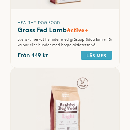
HEALTHY DOG FOOD
Grass Fed Lamb
Active+
Svensktillverkat helfoder med gräsuppfödda lamm för
valpar eller hundar med högre aktivitetsnivå.
Från 449 kr
LÄS MER