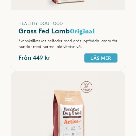
HEALTHY DOG FOOD
Grass Fed Lamb
Original
Svensktillverkat helfoder med gräsuppfödda lamm för
hundar med normal aktivitetsnivå.
Från 449 kr
LÄS MER