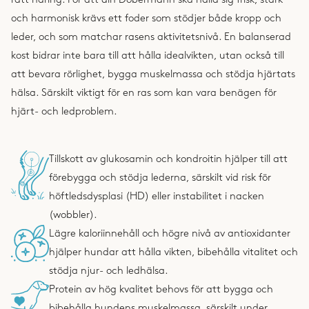
rätt näring. För att din Dobermann ska hålla sig frisk, stark
och harmonisk krävs ett foder som stödjer både kropp och
leder, och som matchar rasens aktivitetsnivå. En balanserad
kost bidrar inte bara till att hålla idealvikten, utan också till
att bevara rörlighet, bygga muskelmassa och stödja hjärtats
hälsa. Särskilt viktigt för en ras som kan vara benägen för
hjärt- och ledproblem.
Tillskott av glukosamin och kondroitin hjälper till att
förebygga och stödja lederna, särskilt vid risk för
höftledsdysplasi (HD) eller instabilitet i nacken
(wobbler).
Lägre kaloriinnehåll och högre nivå av antioxidanter
hjälper hundar att hålla vikten, bibehålla vitalitet och
stödja njur- och ledhälsa.
Protein av hög kvalitet behovs för att bygga och
bibehålla hundens muskelmassa, särskilt under