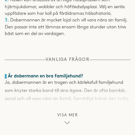
2.
Rasen kan drabbas av ärftliga hälsoproblem som
hjärtsjukdomar, wobbler och höftledsdysplasi. Välj en seriös
uppfödare som har koll på föräldrarnas hälsohistoria.
3.
Dobermannen är mycket lojal och vill vara nära sin familj.
Den passar inte att lämnas ensam långa stunder utan trivs
bäst som en del av vardagen.
VANLIGA FRÅGOR
Är dobermann en bra familjehund?
Ja, dobermannen är en trogen och kärleksfull familjehund
som knyter starka band till sina ägare. Den är ofta barnkär,
social och vill vara nära sin familj. Samtidigt kräver den tydlig
ledning och tid med sin flock. Rasen trivs inte att vara ensam
mycket.
VISA MER
Behöver rasen mycket motion?