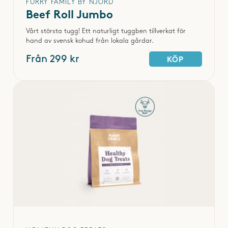
FURRY FAMILY BY NJORD
Rasen mår bäst av ett högkvalitativt foder med högt
Beef Roll Jumbo
proteininnehåll, anpassat efter aktivitetsnivå och ålder.
Vårt största tugg! Ett naturligt tuggben tillverkat för
Fodret bör stödja led- och hjärthälsa genom tillskott som
hand av svensk kohud från lokala gårdar.
glukosamin, kondroitin, taurin och omega-3-fettsyror. Ett
Från 299 kr
KÖP
balanserat energiinnehåll hjälper också hunden att hålla
idealvikten och bibehålla muskelmassan.