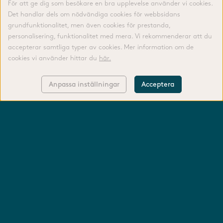
För att ge dig som besökare en bra upplevelse använder vi cookies.
Det handlar dels om nödvändiga cookies för webbsidans
grundfunktionalitet, men även cookies för prestanda,
personalisering, funktionalitet med mera. Vi rekommenderar att du
accepterar samtliga typer av cookies. Mer information om de
cookies vi använder hittar du
här.
Anpassa inställningar
Acceptera
KONTAKTA OSS
LOGGA IN