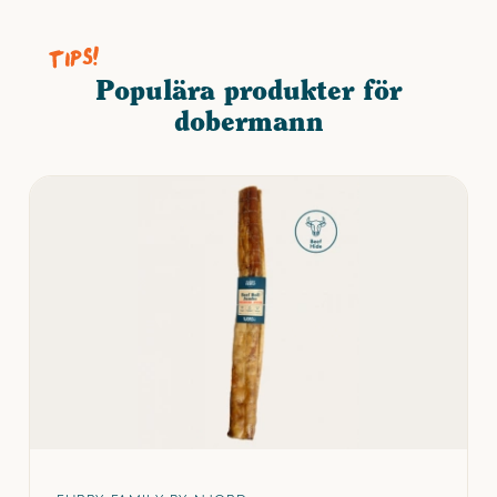
Ja, dobermannen har ett högt energibehov och behöver
både fysisk och mental aktivering varje dag. Långa
promenader, löpning, lydnadsträning eller spårarbete passar
Populära produkter för
perfekt. En understimulerad Dobermann blir lätt rastlös och
dobermann
hittar på egna aktiviteter.
Fäller rasen mycket?
Nej, rasen fäller måttligt. Pälsen är kort, slät och utan
underull, vilket gör den mycket lättskött. Regelbunden
borstning räcker för att hålla den fin och minska lösa hår.
Hur länge brukar rasen leva?
En dobermann lever i genomsnitt omkring 10–12 år, vilket är
normalt för en större och aktiv ras. Notera att detta är ett
genomsnitt.
Vilken typ av foder är bäst för en dobermann?