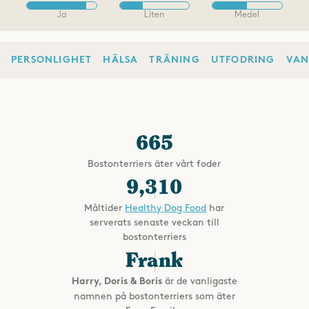
Ja
Liten
Medel
PERSONLIGHET
HÄLSA
TRÄNING
UTFODRING
VAN
665
Bostonterriers äter vårt foder
9,310
Måltider
Healthy Dog Food
har
serverats senaste veckan till
bostonterriers
Frank
är de vanligaste
Harry, Doris & Boris
namnen på bostonterriers som äter