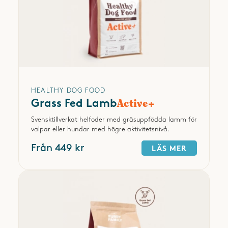
HEALTHY DOG FOOD
Grass Fed Lamb
Active+
Svensktillverkat helfoder med gräsuppfödda lamm för
valpar eller hundar med högre aktivitetsnivå.
Från 449 kr
LÄS MER