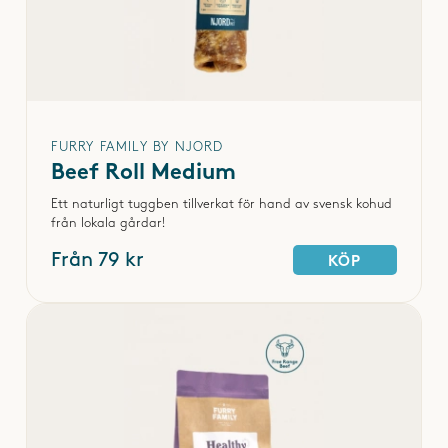
Bostonterriern har en relativt lång livslängd för sin storlek,
vanligtvis omkring 12–14 år vid god hälsa. Notera att detta är
ett genomsnitt.
Vilken typ av foder är bäst för en bostonterrier?
Ett balanserat helfoder för små till medelstora raser med
FURRY FAMILY BY NJORD
högkvalitativt protein, måttlig fetthalt och goda fibrer passar
Beef Roll Medium
bäst. Foder med omega-3 och omega-6 främjar hud och
Ett naturligt tuggben tillverkat för hand av svensk kohud
päls, medan tillskott som glukosamin och kondroitin kan
från lokala gårdar!
stödja lederna. För att undvika viktuppgång bör
Från 79 kr
KÖP
foderportionerna anpassas efter hundens aktivitetsnivå och
ålder.