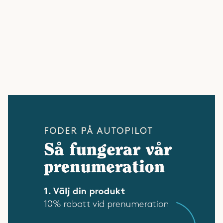
 Han
ben,
lar.
ry
ag
ank