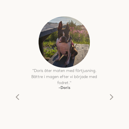
ive+
“
Doris äter maten med förtjusning.
“Vå
 det
Bättre i magen efter vi började med
me
 mig
fodret.
"
fo
-Doris
 är
skå
g
fin 
Han
vet
fin
gjo
ch
skön
an
vi
Fed
beh