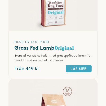
HEALTHY DOG FOOD
Grass Fed Lamb
Original
Svensktillverkat helfoder med gräsuppfödda lamm för
hundar med normal aktivitetsnivå.
Från 449 kr
LÄS MER