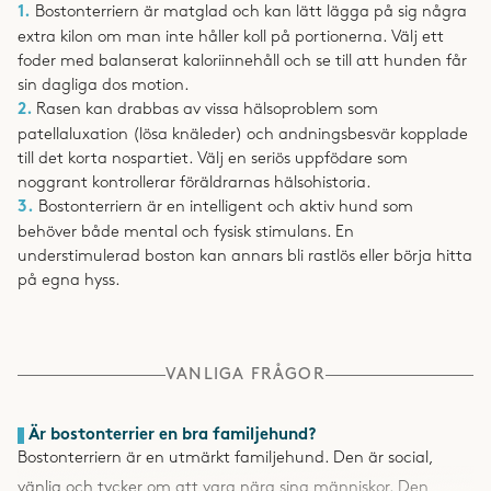
1.
Bostonterriern är matglad och kan lätt lägga på sig några
extra kilon om man inte håller koll på portionerna. Välj ett
foder med balanserat kaloriinnehåll och se till att hunden får
sin dagliga dos motion.
2.
Rasen kan drabbas av vissa hälsoproblem som
patellaluxation (lösa knäleder) och andningsbesvär kopplade
till det korta nospartiet. Välj en seriös uppfödare som
noggrant kontrollerar föräldrarnas hälsohistoria.
3.
Bostonterriern är en intelligent och aktiv hund som
behöver både mental och fysisk stimulans. En
understimulerad boston kan annars bli rastlös eller börja hitta
på egna hyss.
VANLIGA FRÅGOR
Är bostonterrier en bra familjehund?
Bostonterriern är en utmärkt familjehund. Den är social,
vänlig och tycker om att vara nära sina människor. Den