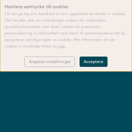
Hantera samtycke till cookies
För att ge dig som besökare en bra upplevelse använder vi cookies.
Det handlar dels om nödvändiga cookies för webbsidans
grundfunktionalitet, men även cookies för prestanda,
personalisering, funktionalitet med mera. Vi rekommenderar att du
accepterar samtliga typer av cookies. Mer information om de
cookies vi använder hittar du
här.
Anpassa inställningar
Acceptera