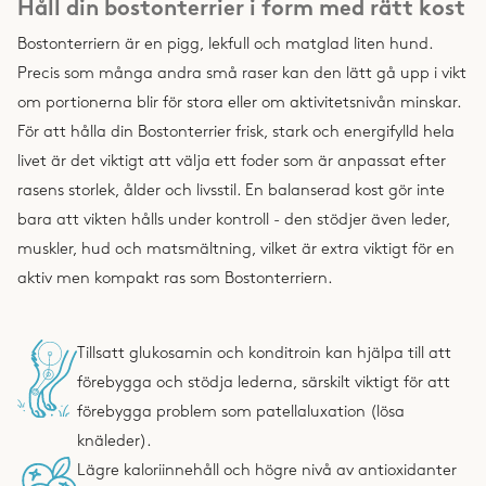
Håll din bostonterrier i form med rätt kost
Bostonterriern är en pigg, lekfull och matglad liten hund.
Precis som många andra små raser kan den lätt gå upp i vikt
om portionerna blir för stora eller om aktivitetsnivån minskar.
För att hålla din Bostonterrier frisk, stark och energifylld hela
livet är det viktigt att välja ett foder som är anpassat efter
rasens storlek, ålder och livsstil. En balanserad kost gör inte
bara att vikten hålls under kontroll - den stödjer även leder,
muskler, hud och matsmältning, vilket är extra viktigt för en
aktiv men kompakt ras som Bostonterriern.
Tillsatt glukosamin och konditroin kan hjälpa till att
förebygga och stödja lederna, särskilt viktigt för att
förebygga problem som patellaluxation (lösa
knäleder).
Lägre kaloriinnehåll och högre nivå av antioxidanter