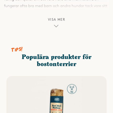
fungerar ofta bra med barn och andra hundar tack vare sitt
lekfulla och anpassningsbara temperament.
VISA MER
Behöver rasen mycket motion?
Bostonterriern har en måttlig aktivitetsnivå. Den uppskattar
dagliga promenader, lek och korta träningspass, men kräver
inte extremt mycket motion. Den passar därför bra för både
aktiva familjer och personer som bor i lägenhet, så länge den
Populära produkter för
får utlopp för sin energi varje dag.
bostonterrier
Fäller rasen mycket?
Nej, rasen fäller mycket lite. Pälsen är kort, slät och lättskött.
En snabb borstning då och då räcker för att hålla den blank
och fin.
Hur länge brukar rasen leva?