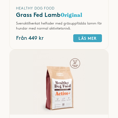
HEALTHY DOG FOOD
Grass Fed Lamb
Original
Svensktillverkat helfoder med gräsuppfödda lamm för
hundar med normal aktivitetsnivå.
Från 449 kr
LÄS MER