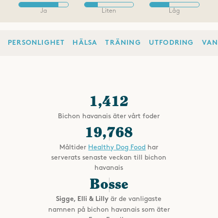
Ja
Liten
Låg
PERSONLIGHET
HÄLSA
TRÄNING
UTFODRING
VAN
1,412
Bichon havanais äter vårt foder
19,768
Måltider
Healthy Dog Food
har
serverats senaste veckan till bichon
havanais
Bosse
är de vanligaste
Sigge, Elli & Lilly
namnen på bichon havanais som äter