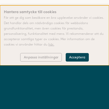
Hantera samtycke till cookies
För att ge dig som besökare en bra upplevelse använder vi cookies.
Det handlar dels om nödvändiga cookies för webbsidans
grundfunktionalitet, men även cookies för prestanda,
personalisering, funktionalitet med mera. Vi rekommenderar att du
accepterar samtliga typer av cookies. Mer information om de
cookies vi använder hittar du
här.
Anpassa inställningar
Acceptera