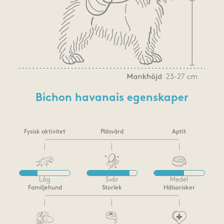
Bichon havanais egenskaper
Fysisk aktivitet
Pälsvård
Aptit
Låg
Svår
Medel
Familjehund
Storlek
Hälsorisker