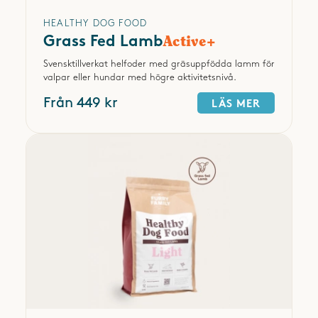
HEALTHY DOG FOOD
Grass Fed Lamb
Active+
Svensktillverkat helfoder med gräsuppfödda lamm för
valpar eller hundar med högre aktivitetsnivå.
Från 449 kr
LÄS MER