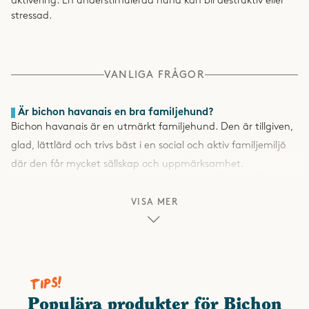
aktivering. En understimulerad hund kan bli destruktiv eller
stressad.
VANLIGA FRÅGOR
Är bichon havanais en bra familjehund?
Bichon havanais är en utmärkt familjehund. Den är tillgiven,
glad, lättlärd och trivs bäst i en social och aktiv familjemiljö
där den får mycket sällskap och uppmärksamhet.
VISA MER
Behöver en bichon havanais mycket motion?
Den behöver måttlig motion varje dag. Trots sin lilla storlek är
den energisk och uppskattar promenader, lek och mental
aktivering som exempelvis agility eller lydnadsträning.
Fäller bichon havanais mycket?
Populära produkter för Bichon