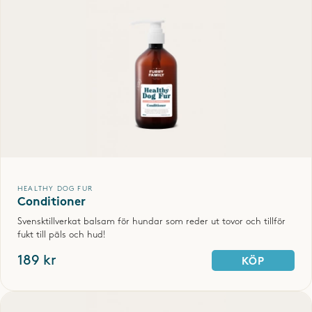
6. Använd vårt
Healthy Dog Fur Conditioner
för
att pälsen ska bli följsam och lätt att borsta
VISA FLER
igenom efter badet
. Skölj ur med ljummet vatten.
7. Handdukstorka noga. Beroende på hundras kan
du antingen låta hunden självtorka eller använda
en hårfön. Spraya med
Natural pet Spray
Conditioner
i torr päls och borsta eller kamma
SKRIV OMDÖME
igenom. Spraya extra på tovor och massera vid
utredning. Behöver inte sköljas ur.
HEALTHY DOG FUR
Conditioner
Svensktillverkat balsam för hundar som reder ut tovor och tillför
fukt till päls och hud!
189 kr
KÖP