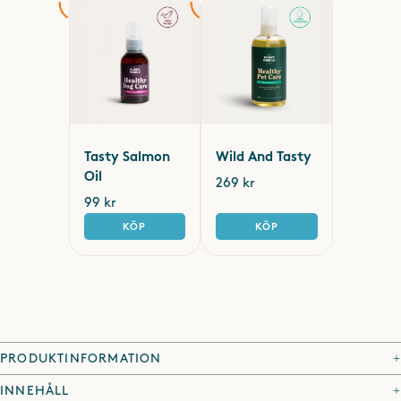
Tasty Salmon
Wild And Tasty
Oil
269 kr
99 kr
KÖP
KÖP
PRODUKTINFORMATION
Vår balsamspray underlättar borstning och
INNEHÅLL