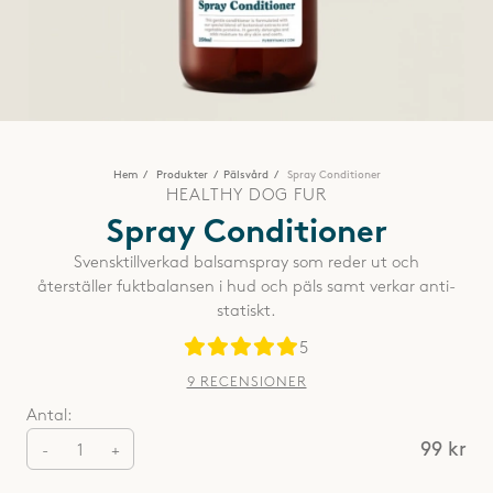
Hem
Produkter
Pälsvård
Spray Conditioner
HEALTHY DOG FUR
Spray Conditioner
Svensktillverkad balsamspray som reder ut och
återställer fuktbalansen i hud och päls samt verkar anti-
statiskt.
5
9 RECENSIONER
Antal:
99
kr
-
+