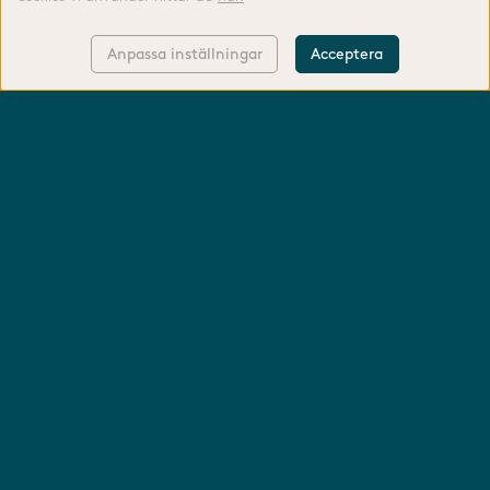
Anpassa inställningar
Acceptera
KONTAKTA OSS
LOGGA IN
FODERGUIDE
TIPS & RÅD
TILLVERKNING
OM OSS
ÅNGRA KÖP