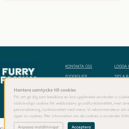
KONTAKTA OSS
LOGGA 
FODERGUIDE
TIPS & 
TILLVERKNING
OM OSS
Hantera samtycke till cookies
ÅNGRA KÖP
För att ge dig som besökare en bra upplevelse använder vi cooki
nödvändiga cookies för webbsidans grundfunktionalitet, men äve
personalisering, funktionalitet med mera. Vi rekommenderar att 
typer av cookies. Mer information om de cookies vi använder hit
Anpassa inställningar
Acceptera