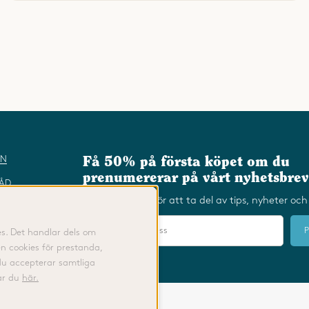
IN
Få 50% på första köpet om du
prenumererar på vårt nyhetsbrev
RÅD
Fyll i din e-post för att ta del av tips, nyheter 
es. Det handlar dels om
n cookies för prestanda,
du accepterar samtliga
tar du
här.