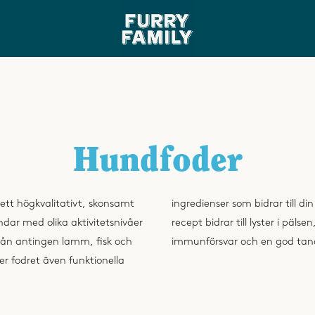
TILLVERKAT I SVERIGE
100%
NATURLIGA RÅ
Hundfoder
 ett högkvalitativt, skonsamt
hunds välmående. Våra unika
ndar med olika aktivitetsnivåer
iska leder och tarmar, ett stärkt
från antingen lamm, fisk och
immunförsvar och en god tan
ler fodret även funktionella