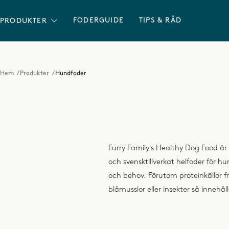
FRI FRAKT ÖVER 600 KR
FODERGUIDE
TIPS & RÅD
PRODUKTER
Hem
/
Produkter
/
Hundfoder
Furry Family's Healthy Dog Food är
ingredienser som bidrar till din 
och svensktillverkat helfoder för hu
recept bidrar till lyster i pälsen, fr
och behov. Förutom proteinkällor 
blåmusslor eller insekter så innehål