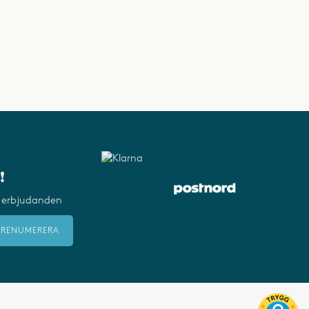
!
och erbjudanden
PRENUMERERA